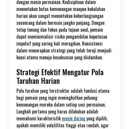
dengan mesin permainan. Kedisiplinan dalam
menentukan batas kemenangan maupun kekalahan
harian akan sangat menentukan keberlangsungan
seseorang dalam bermain jangka panjang. Dengan
tetap tenang dan fokus pada tujuan awal, pemain
dapat meminimalisir risiko pengambilan keputusan
impulsif yang sering kali merugikan. Konsistensi
dalam menerapkan strategi yang telah teruji menjadi
kunci utama menuju kesuksesan yang diidamkan.
Strategi Efektif Mengatur Pola
Taruhan Harian
Pola taruhan yang terstruktur adalah fondasi utama
bagi pemain yang ingin meningkatkan peluang
kemenangan mereka dalam setiap sesi permainan.
Langkah pertama yang harus dilakukan adalah
memahami karakteristik
mesin daring
yang dipilih,
apakah memiliki volatilitas tinggi atau rendah, agar