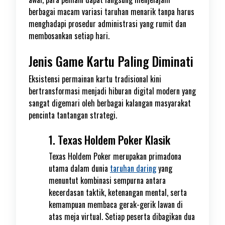
berbagai macam variasi taruhan menarik tanpa harus
menghadapi prosedur administrasi yang rumit dan
membosankan setiap hari.
Jenis Game Kartu Paling Diminati
Eksistensi permainan kartu tradisional kini
bertransformasi menjadi hiburan digital modern yang
sangat digemari oleh berbagai kalangan masyarakat
pencinta tantangan strategi.
1. Texas Holdem Poker Klasik
Texas Holdem Poker merupakan primadona
utama dalam dunia
taruhan daring
yang
menuntut kombinasi sempurna antara
kecerdasan taktik, ketenangan mental, serta
kemampuan membaca gerak-gerik lawan di
atas meja virtual. Setiap peserta dibagikan dua