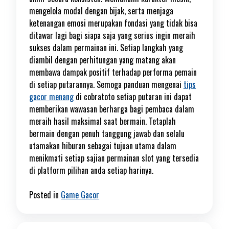
mengelola modal dengan bijak, serta menjaga
ketenangan emosi merupakan fondasi yang tidak bisa
ditawar lagi bagi siapa saja yang serius ingin meraih
sukses dalam permainan ini. Setiap langkah yang
diambil dengan perhitungan yang matang akan
membawa dampak positif terhadap performa pemain
di setiap putarannya. Semoga panduan mengenai
tips
gacor menang
di cobratoto setiap putaran ini dapat
memberikan wawasan berharga bagi pembaca dalam
meraih hasil maksimal saat bermain. Tetaplah
bermain dengan penuh tanggung jawab dan selalu
utamakan hiburan sebagai tujuan utama dalam
menikmati setiap sajian permainan slot yang tersedia
di platform pilihan anda setiap harinya.
Posted in
Game Gacor