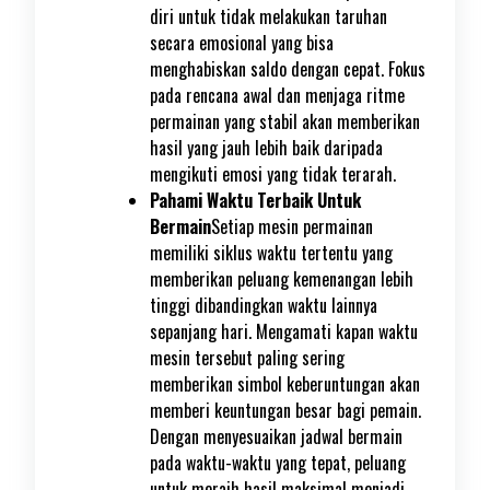
diri untuk tidak melakukan taruhan
secara emosional yang bisa
menghabiskan saldo dengan cepat. Fokus
pada rencana awal dan menjaga ritme
permainan yang stabil akan memberikan
hasil yang jauh lebih baik daripada
mengikuti emosi yang tidak terarah.
Pahami Waktu Terbaik Untuk
Bermain
Setiap mesin permainan
memiliki siklus waktu tertentu yang
memberikan peluang kemenangan lebih
tinggi dibandingkan waktu lainnya
sepanjang hari. Mengamati kapan waktu
mesin tersebut paling sering
memberikan simbol keberuntungan akan
memberi keuntungan besar bagi pemain.
Dengan menyesuaikan jadwal bermain
pada waktu-waktu yang tepat, peluang
untuk meraih hasil maksimal menjadi