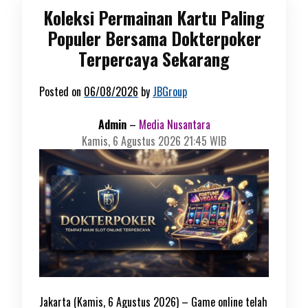
Koleksi Permainan Kartu Paling
Populer Bersama Dokterpoker
Terpercaya Sekarang
Posted on
06/08/2026
by
JBGroup
Admin
–
Media Nusantara
Kamis, 6 Agustus 2026 21:45 WIB
Jakarta (Kamis, 6 Agustus 2026) – Game online telah