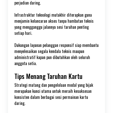
perjudian daring.
Infrastruktur teknologi mutakhir diterapkan guna
menjamin kelancaran akses tanpa hambatan teknis
yang mengganggu jalannya sesi taruhan penting
setiap hari.
Dukungan layanan pelanggan responsif siap membantu
menyelesaikan segala kendala teknis maupun
administratif kapan pun dibutuhkan oleh seluruh
anggota setia.
Tips Menang Taruhan Kartu
Strategi matang dan pengelolaan modal yang bijak
merupakan kunci utama untuk meraih kesuksesan
konsisten dalam berbagai sesi permainan kartu
daring.