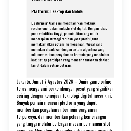
Platform:
Desktop dan Mobile
Deskripsi:
Game ini menghadirkan mekanik
revolusioner dalam industri slot digital. Dengan fokus
pada volatilitas tinggi, pemain ditantang untuk
menerapkan strategi taruhan yang presisi guna
memaksimalkan potensi kemenangan. Visual yang
memukau dipadukan dengan sistem algoritma yang
adil memastikan pengalaman bermain yang mendalam
bagi setiap partisipan yang mencari tantangan tingkat
lanjut dalam setiap putaran.
Jakarta, Jumat 7 Agustus 2026 – Dunia game online
terus mengalami perkembangan pesat yang signifikan
seiring dengan kemajuan teknologi digital masa kini.
Banyak pemain mencari platform yang dapat
memberikan pengalaman bermain yang aman,
terpercaya, dan memberikan peluang kemenangan
yang tinggi melalui berbagai macam permainan slot
unggulan. Memahami dinamika setiap mesin menjadi