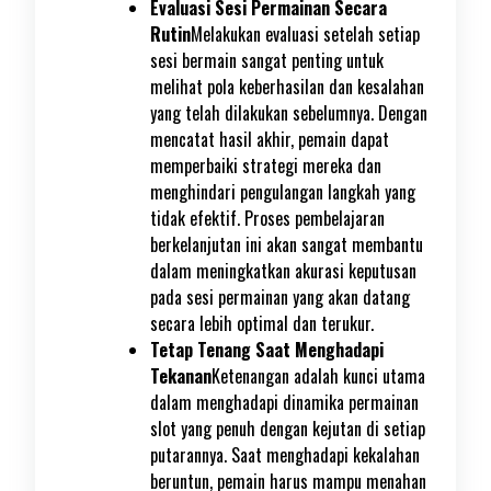
Evaluasi Sesi Permainan Secara
Rutin
Melakukan evaluasi setelah setiap
sesi bermain sangat penting untuk
melihat pola keberhasilan dan kesalahan
yang telah dilakukan sebelumnya. Dengan
mencatat hasil akhir, pemain dapat
memperbaiki strategi mereka dan
menghindari pengulangan langkah yang
tidak efektif. Proses pembelajaran
berkelanjutan ini akan sangat membantu
dalam meningkatkan akurasi keputusan
pada sesi permainan yang akan datang
secara lebih optimal dan terukur.
Tetap Tenang Saat Menghadapi
Tekanan
Ketenangan adalah kunci utama
dalam menghadapi dinamika permainan
slot yang penuh dengan kejutan di setiap
putarannya. Saat menghadapi kekalahan
beruntun, pemain harus mampu menahan