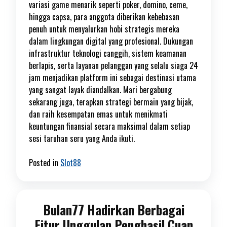
variasi game menarik seperti poker, domino, ceme,
hingga capsa, para anggota diberikan kebebasan
penuh untuk menyalurkan hobi strategis mereka
dalam lingkungan digital yang profesional. Dukungan
infrastruktur teknologi canggih, sistem keamanan
berlapis, serta layanan pelanggan yang selalu siaga 24
jam menjadikan platform ini sebagai destinasi utama
yang sangat layak diandalkan. Mari bergabung
sekarang juga, terapkan strategi bermain yang bijak,
dan raih kesempatan emas untuk menikmati
keuntungan finansial secara maksimal dalam setiap
sesi taruhan seru yang Anda ikuti.
Posted in
Slot88
Bulan77 Hadirkan Berbagai
Fitur Unggulan Penghasil Cuan