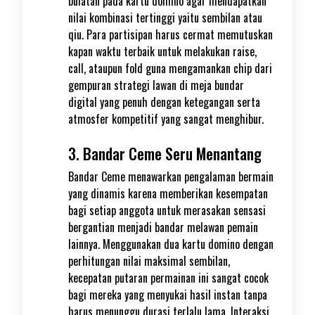
bulatan pada kartu domino agar mendapatkan
nilai kombinasi tertinggi yaitu sembilan atau
qiu. Para partisipan harus cermat memutuskan
kapan waktu terbaik untuk melakukan raise,
call, ataupun fold guna mengamankan chip dari
gempuran strategi lawan di meja bundar
digital yang penuh dengan ketegangan serta
atmosfer kompetitif yang sangat menghibur.
3. Bandar Ceme Seru Menantang
Bandar Ceme menawarkan pengalaman bermain
yang dinamis karena memberikan kesempatan
bagi setiap anggota untuk merasakan sensasi
bergantian menjadi bandar melawan pemain
lainnya. Menggunakan dua kartu domino dengan
perhitungan nilai maksimal sembilan,
kecepatan putaran permainan ini sangat cocok
bagi mereka yang menyukai hasil instan tanpa
harus menunggu durasi terlalu lama. Interaksi