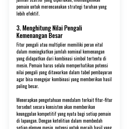
pemain untuk merencanakan strategi taruhan yang
lebih efektif.
3. Menghitung Nilai Pengali
Kemenangan Besar
Fitur pengali atau multiplier memiliki peran vital
dalam meningkatkan jumlah nominal kemenangan
yang didapatkan dari kombinasi simbol tertentu di
mesin. Pemain harus selalu memperhatikan potensi
nilai pengali yang ditawarkan dalam tabel pembayaran
agar bisa mengejar kombinasi yang memberikan hasil
paling besar.
Menerapkan pengetahuan mendalam terkait fitur-fitur
tersebut secara konsisten akan memberikan
keunggulan kompetitif yang nyata bagi setiap pemain
di lapangan. Dengan ketelitian dalam membedah
setiap elemen mesin, potensi untuk meraih hasil yang