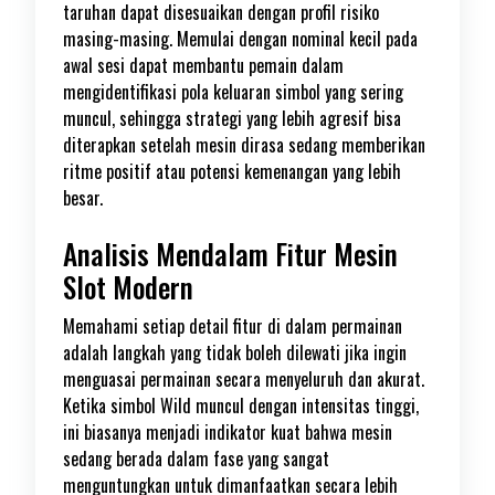
taruhan dapat disesuaikan dengan profil risiko
masing-masing. Memulai dengan nominal kecil pada
awal sesi dapat membantu pemain dalam
mengidentifikasi pola keluaran simbol yang sering
muncul, sehingga strategi yang lebih agresif bisa
diterapkan setelah mesin dirasa sedang memberikan
ritme positif atau potensi kemenangan yang lebih
besar.
Analisis Mendalam Fitur Mesin
Slot Modern
Memahami setiap detail fitur di dalam permainan
adalah langkah yang tidak boleh dilewati jika ingin
menguasai permainan secara menyeluruh dan akurat.
Ketika simbol Wild muncul dengan intensitas tinggi,
ini biasanya menjadi indikator kuat bahwa mesin
sedang berada dalam fase yang sangat
menguntungkan untuk dimanfaatkan secara lebih