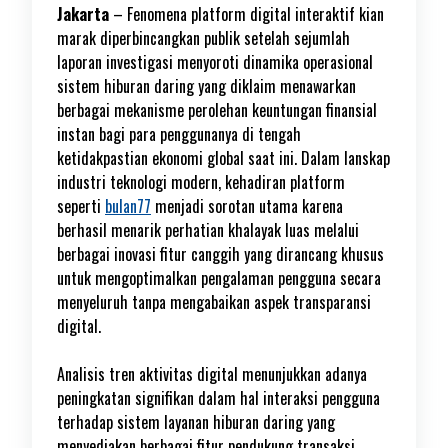
Jakarta
– Fenomena platform digital interaktif kian
marak diperbincangkan publik setelah sejumlah
laporan investigasi menyoroti dinamika operasional
sistem hiburan daring yang diklaim menawarkan
berbagai mekanisme perolehan keuntungan finansial
instan bagi para penggunanya di tengah
ketidakpastian ekonomi global saat ini. Dalam lanskap
industri teknologi modern, kehadiran platform
seperti
bulan77
menjadi sorotan utama karena
berhasil menarik perhatian khalayak luas melalui
berbagai inovasi fitur canggih yang dirancang khusus
untuk mengoptimalkan pengalaman pengguna secara
menyeluruh tanpa mengabaikan aspek transparansi
digital.
Analisis tren aktivitas digital menunjukkan adanya
peningkatan signifikan dalam hal interaksi pengguna
terhadap sistem layanan hiburan daring yang
menyediakan berbagai fitur pendukung transaksi