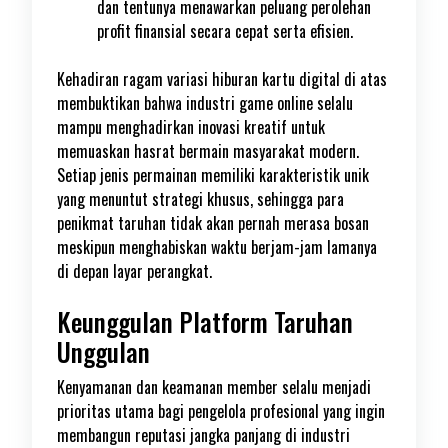
dan tentunya menawarkan peluang perolehan
profit finansial secara cepat serta efisien.
Kehadiran ragam variasi hiburan kartu digital di atas
membuktikan bahwa industri game online selalu
mampu menghadirkan inovasi kreatif untuk
memuaskan hasrat bermain masyarakat modern.
Setiap jenis permainan memiliki karakteristik unik
yang menuntut strategi khusus, sehingga para
penikmat taruhan tidak akan pernah merasa bosan
meskipun menghabiskan waktu berjam-jam lamanya
di depan layar perangkat.
Keunggulan Platform Taruhan
Unggulan
Kenyamanan dan keamanan member selalu menjadi
prioritas utama bagi pengelola profesional yang ingin
membangun reputasi jangka panjang di industri